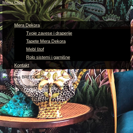
Menu
Close
Mera Dekora
Tvoje zavese i draperije
Tapete Mera Dekora
Mebl štof
Rolo sistemi i garnišne
Kontakt
2020 © Mera Dekora – All rights reserved
Designed by
Content Studio