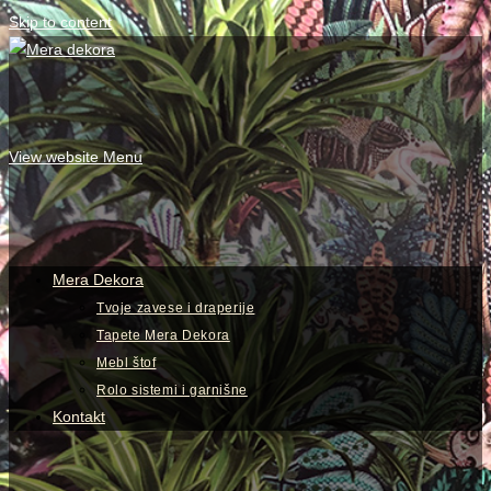
Skip to content
View website Menu
Mera Dekora
Tvoje zavese i draperije
Tapete Mera Dekora
Mebl štof
Rolo sistemi i garnišne
Kontakt