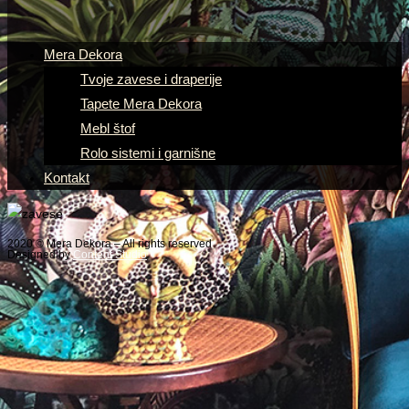
Mera Dekora
Tvoje zavese i draperije
Tapete Mera Dekora
Mebl štof
Rolo sistemi i garnišne
Kontakt
2020 © Mera Dekora – All rights reserved
Designed by
Content Studio