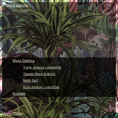
Skip
to
content
View
website
Menu
Mera Dekora
Tvoje zavese i draperije
Tapete Mera Dekora
Mebl štof
Rolo sistemi i garnišne
Kontakt
Menu
Close