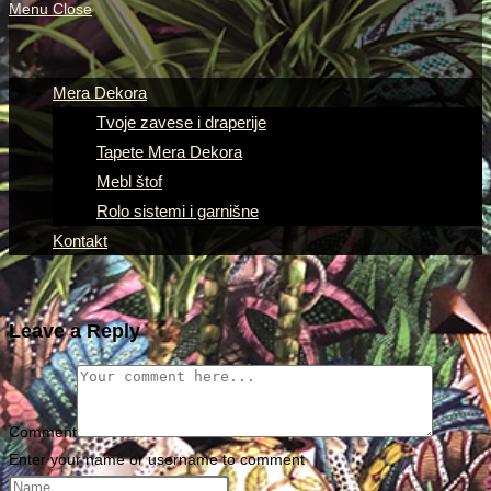
Menu
Close
Mera Dekora
Tvoje zavese i draperije
Tapete Mera Dekora
Mebl štof
Rolo sistemi i garnišne
Kontakt
Leave a Reply
Comment
Enter your name or username to comment