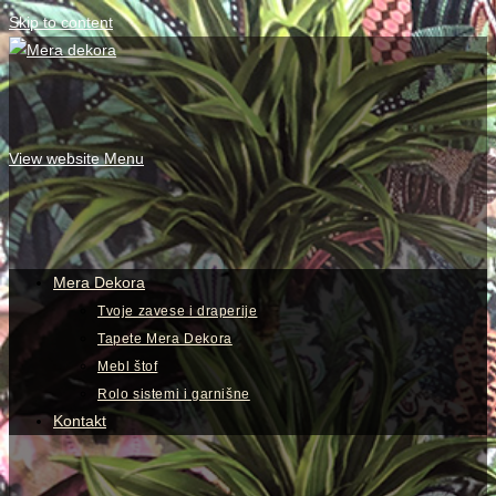
Skip to content
View website Menu
Mera Dekora
Tvoje zavese i draperije
Tapete Mera Dekora
Mebl štof
Rolo sistemi i garnišne
Kontakt