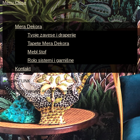
Menu
Close
Mera Dekora
Tvoje zavese i draperije
Tapete Mera Dekora
Mebl štof
Rolo sistemi i garnišne
Kontakt
2020 © Mera Dekora – All rights reserved
Designed by
Content Studio