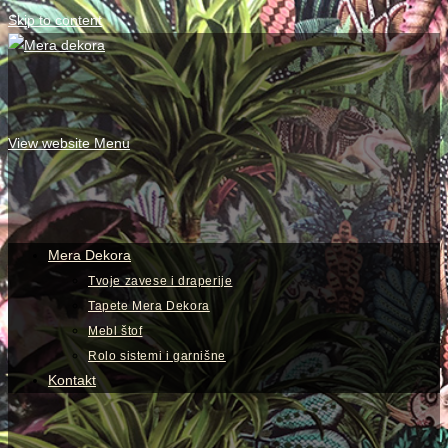
Skip to content
View website Menu
Mera Dekora
Tvoje zavese i draperije
Tapete Mera Dekora
Mebl štof
Rolo sistemi i garnišne
Kontakt