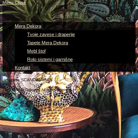
Menu
Close
Mera Dekora
Tvoje zavese i draperije
Tapete Mera Dekora
Mebl štof
Rolo sistemi i garnišne
Kontakt
2020 © Mera Dekora – All rights reserved
Designed by
Content Studio