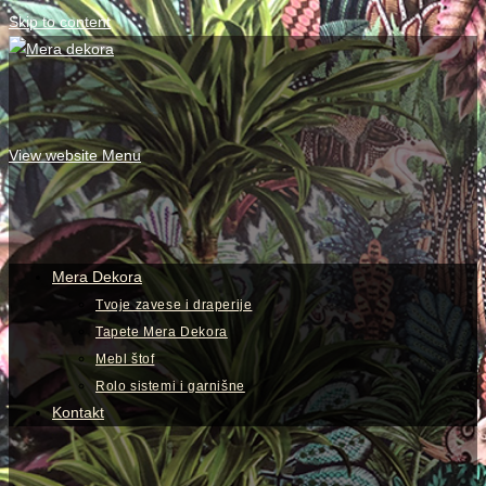
Skip to content
View website Menu
Mera Dekora
Tvoje zavese i draperije
Tapete Mera Dekora
Mebl štof
Rolo sistemi i garnišne
Kontakt