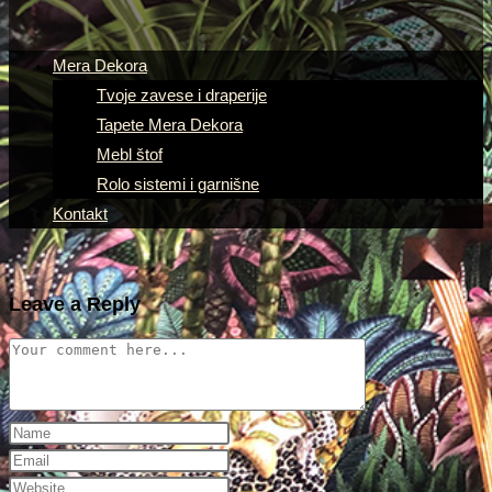
Mera Dekora
Tvoje zavese i draperije
Tapete Mera Dekora
Mebl štof
Rolo sistemi i garnišne
Kontakt
Leave a Reply
Comment
Enter
your
Enter
name
your
Enter