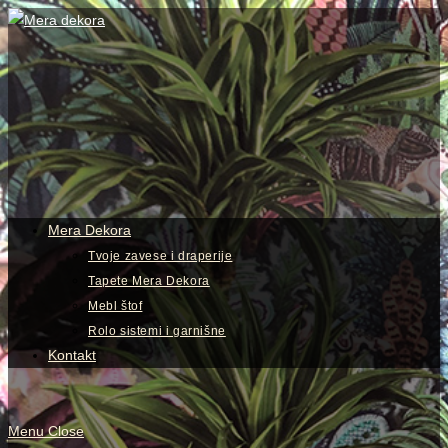
Skip
to
content
View
website
Menu
Mera Dekora
Tvoje zavese i draperije
Tapete Mera Dekora
Mebl štof
Rolo sistemi i garnišne
Kontakt
Menu
Close