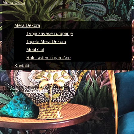
Menu
Close
Mera Dekora
Tvoje zavese i draperije
Tapete Mera Dekora
Mebl štof
Rolo sistemi i garnišne
Kontakt
2020 © Mera Dekora – All rights reserved
Designed by
Content Studio