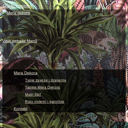
Skip to content
View website Menu
Mera Dekora
Tvoje zavese i draperije
Tapete Mera Dekora
Mebl štof
Rolo sistemi i garnišne
Kontakt