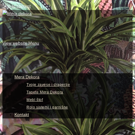
Skip to content
View website Menu
Mera Dekora
Tvoje zavese i draperije
Tapete Mera Dekora
Mebl štof
Rolo sistemi i garnišne
Kontakt