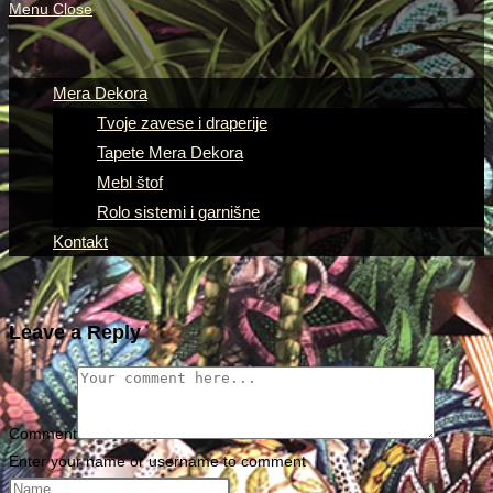
Menu
Close
Mera Dekora
Tvoje zavese i draperije
Tapete Mera Dekora
Mebl štof
Rolo sistemi i garnišne
Kontakt
Leave a Reply
Comment
Enter your name or username to comment