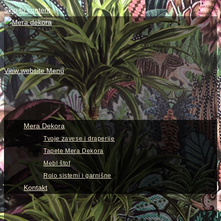
Skip to content
View website Menu
Mera Dekora
Tvoje zavese i draperije
Tapete Mera Dekora
Mebl štof
Rolo sistemi i garnišne
Kontakt