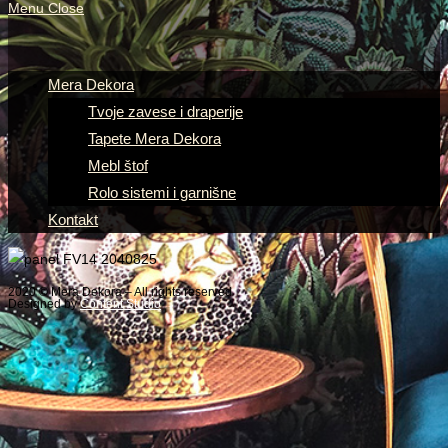
Menu
Close
Mera Dekora
Tvoje zavese i draperije
Tapete Mera Dekora
Mebl štof
Rolo sistemi i garnišne
Kontakt
2020 © Mera Dekora – All rights reserved
Designed by
Content Studio