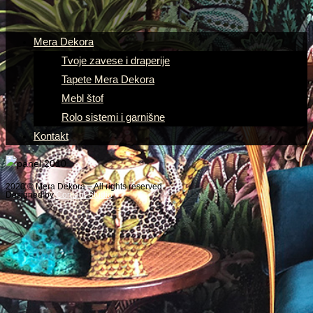
Mera Dekora
Tvoje zavese i draperije
Tapete Mera Dekora
Mebl štof
Rolo sistemi i garnišne
Kontakt
2020 © Mera Dekora – All rights reserved
Designed by
Content Studio