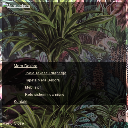
Skip
to
content
View
website
Menu
Mera Dekora
Tvoje zavese i draperije
Tapete Mera Dekora
Mebl štof
Rolo sistemi i garnišne
Kontakt
Menu
Close