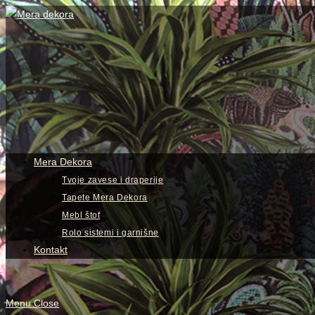
Skip
to
content
View
website
Menu
Mera Dekora
Tvoje zavese i draperije
Tapete Mera Dekora
Mebl štof
Rolo sistemi i garnišne
Kontakt
Menu
Close