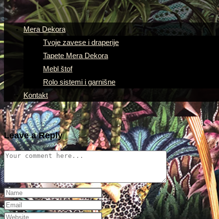
Mera Dekora
Tvoje zavese i draperije
Tapete Mera Dekora
Mebl štof
Rolo sistemi i garnišne
Kontakt
Leave a Reply
Comment
Enter
your
Enter
name
your
Enter