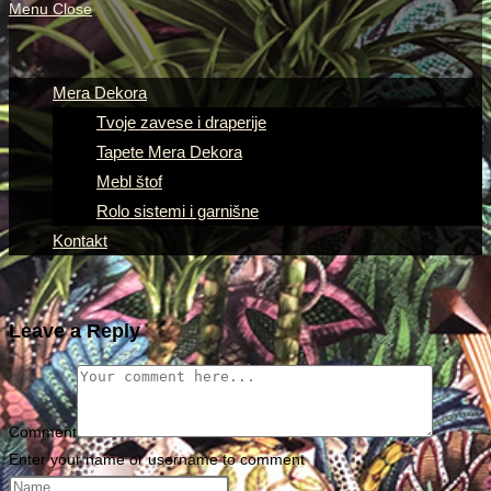
Menu
Close
Mera Dekora
Tvoje zavese i draperije
Tapete Mera Dekora
Mebl štof
Rolo sistemi i garnišne
Kontakt
Leave a Reply
Comment
Enter your name or username to comment