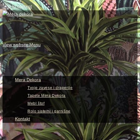
Skip to content
View website Menu
Mera Dekora
Tvoje zavese i draperije
Tapete Mera Dekora
Mebl štof
Rolo sistemi i garnišne
Kontakt