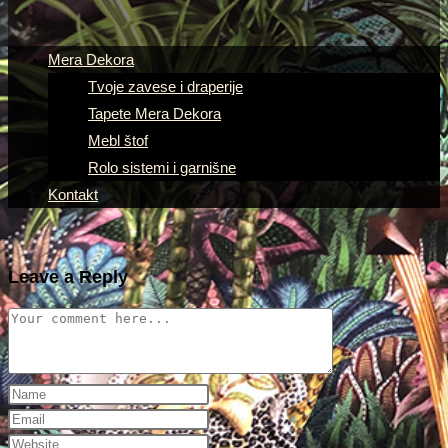
Mera Dekora
Tvoje zavese i draperije
Tapete Mera Dekora
Mebl štof
Rolo sistemi i garnišne
Kontakt
Leave a Reply
Comment
Enter
your
Enter
name
your
Enter