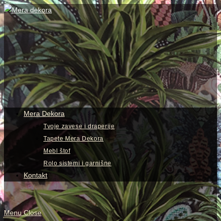
Skip
to
content
View
website
Menu
Mera Dekora
Tvoje zavese i draperije
Tapete Mera Dekora
Mebl štof
Rolo sistemi i garnišne
Kontakt
Menu
Close