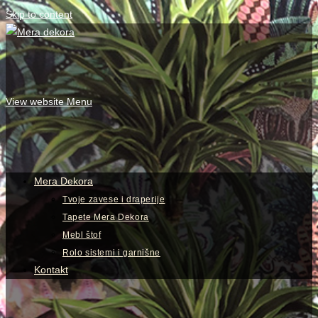
Skip to content
View website Menu
Mera Dekora
Tvoje zavese i draperije
Tapete Mera Dekora
Mebl štof
Rolo sistemi i garnišne
Kontakt