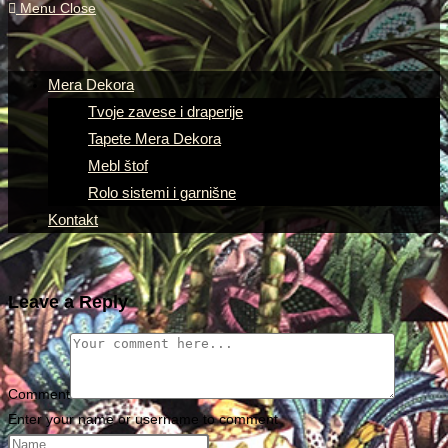
Menu
Close
Mera Dekora
Tvoje zavese i draperije
Tapete Mera Dekora
Mebl štof
Rolo sistemi i garnišne
Kontakt
Leave a Reply
Comment
Enter your name or username to comment