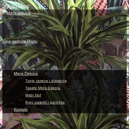
Skip to content
View website Menu
Mera Dekora
Tvoje zavese i draperije
Tapete Mera Dekora
Mebl štof
Rolo sistemi i garnišne
Kontakt