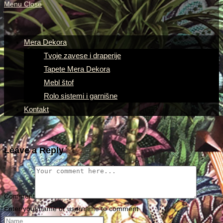
Menu
Close
Mera Dekora
Tvoje zavese i draperije
Tapete Mera Dekora
Mebl štof
Rolo sistemi i garnišne
Kontakt
Leave a Reply
Comment
Enter your name or username to comment