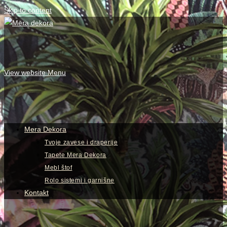
Skip to content
View website Menu
Mera Dekora
Tvoje zavese i draperije
Tapete Mera Dekora
Mebl štof
Rolo sistemi i garnišne
Kontakt