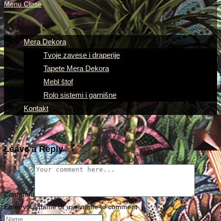
Menu
Close
Mera Dekora
Tvoje zavese i draperije
Tapete Mera Dekora
Mebl štof
Rolo sistemi i garnišne
Kontakt
Leave a Reply
Comment
Enter your name or username to comment