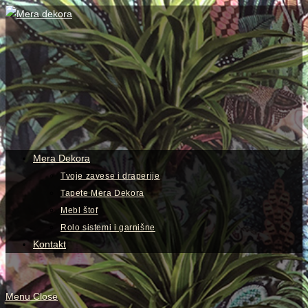
Skip
to
content
View
website
Menu
Mera Dekora
Tvoje zavese i draperije
Tapete Mera Dekora
Mebl štof
Rolo sistemi i garnišne
Kontakt
Menu
Close