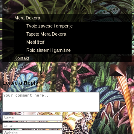
Mera Dekora
Tvoje zavese i draperije
Tapete Mera Dekora
Mebl štof
Rolo sistemi i garnišne
Kontakt
Leave a Reply
Comment
Enter
your
Enter
name
your
Enter