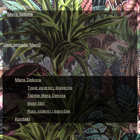
Skip to content
View website Menu
Mera Dekora
Tvoje zavese i draperije
Tapete Mera Dekora
Mebl štof
Rolo sistemi i garnišne
Kontakt