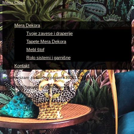
Menu
Close
Mera Dekora
Tvoje zavese i draperije
Tapete Mera Dekora
Mebl štof
Rolo sistemi i garnišne
Kontakt
2020 © Mera Dekora – All rights reserved
Designed by
Content Studio