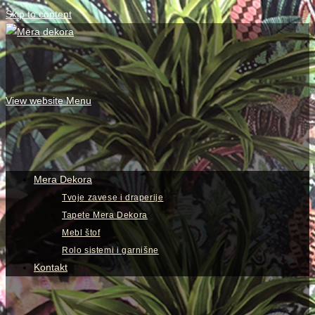
Skip to content
View website Menu
Mera Dekora
Tvoje zavese i draperije
Tapete Mera Dekora
Mebl štof
Rolo sistemi i garnišne
Kontakt