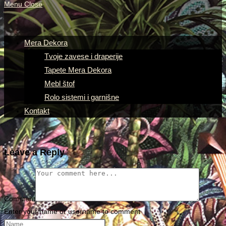
Menu
Close
Mera Dekora
Tvoje zavese i draperije
Tapete Mera Dekora
Mebl štof
Rolo sistemi i garnišne
Kontakt
Leave a Reply
Comment
Enter your name or username to comment