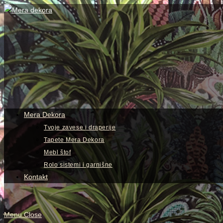
Skip
to
content
View
website
Menu
Mera Dekora
Tvoje zavese i draperije
Tapete Mera Dekora
Mebl štof
Rolo sistemi i garnišne
Kontakt
Menu
Close