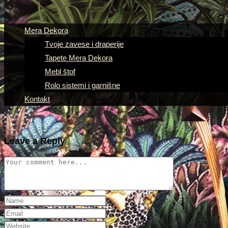
Mera Dekora
Tvoje zavese i draperije
Tapete Mera Dekora
Mebl štof
Rolo sistemi i garnišne
Kontakt
Leave a Reply
Comment
Enter
your
Enter
name
your
Enter