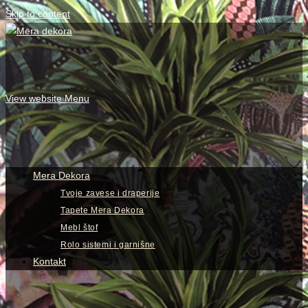
Skip to content
View website Menu
Mera Dekora
Tvoje zavese i draperije
Tapete Mera Dekora
Mebl štof
Rolo sistemi i garnišne
Kontakt