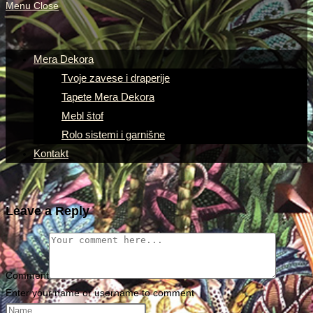
Menu
Close
Mera Dekora
Tvoje zavese i draperije
Tapete Mera Dekora
Mebl štof
Rolo sistemi i garnišne
Kontakt
Leave a Reply
Comment
Enter your name or username to comment