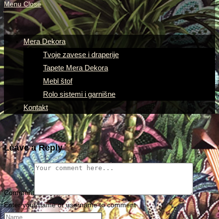
Menu
Close
Mera Dekora
Tvoje zavese i draperije
Tapete Mera Dekora
Mebl štof
Rolo sistemi i garnišne
Kontakt
Leave a Reply
Comment
Enter your name or username to comment