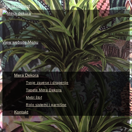
Skip to content
View website Menu
Mera Dekora
Tvoje zavese i draperije
Tapete Mera Dekora
Mebl štof
Rolo sistemi i garnišne
Kontakt