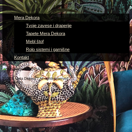
Mera Dekora
Tvoje zavese i draperije
Tapete Mera Dekora
Mebl štof
Rolo sistemi i garnišne
Kontakt
2020 © Mera Dekora – All rights reserved
Designed by
Content Studio