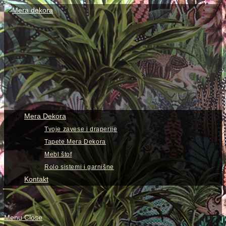
Skip
to
content
View
website
Menu
Mera Dekora
Tvoje zavese i draperije
Tapete Mera Dekora
Mebl štof
Rolo sistemi i garnišne
Kontakt
Menu
Close