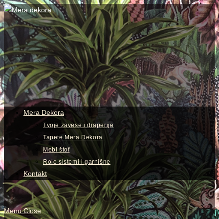
Skip
to
content
View
website
Menu
Mera Dekora
Tvoje zavese i draperije
Tapete Mera Dekora
Mebl štof
Rolo sistemi i garnišne
Kontakt
Menu
Close