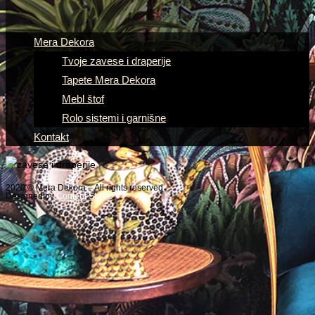
Mera Dekora
Tvoje zavese i draperije
Tapete Mera Dekora
Mebl štof
Rolo sistemi i garnišne
Kontakt
2020 © Mera Dekora – All rights reserved
Designed by
Content Studio