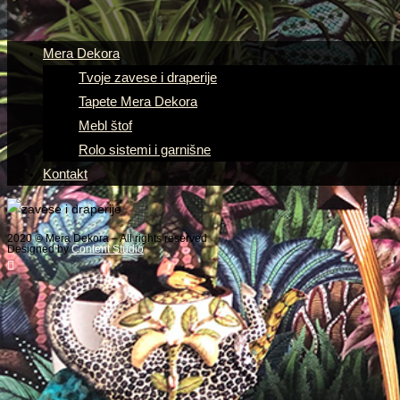
Mera Dekora
Tvoje zavese i draperije
Tapete Mera Dekora
Mebl štof
Rolo sistemi i garnišne
Kontakt
2020 © Mera Dekora – All rights reserved
Designed by
Content Studio