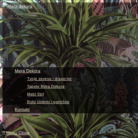
Skip
to
content
View
website
Menu
Mera Dekora
Tvoje zavese i draperije
Tapete Mera Dekora
Mebl štof
Rolo sistemi i garnišne
Kontakt
Menu
Close