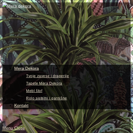
Skip
to
content
View
website
Menu
Mera Dekora
Tvoje zavese i draperije
Tapete Mera Dekora
Mebl štof
Rolo sistemi i garnišne
Kontakt
Menu
Close