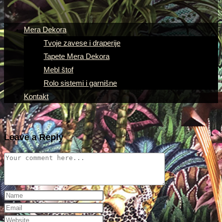
Mera Dekora
Tvoje zavese i draperije
Tapete Mera Dekora
Mebl štof
Rolo sistemi i garnišne
Kontakt
Leave a Reply
Comment
Enter
your
Enter
name
your
Enter