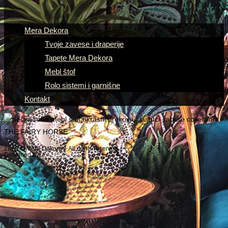
Mera Dekora
Tvoje zavese i draperije
Tapete Mera Dekora
Mebl štof
Rolo sistemi i garnišne
Kontakt
2020 © Mera Dekora – All rights reserved
Designed by
Content Studio