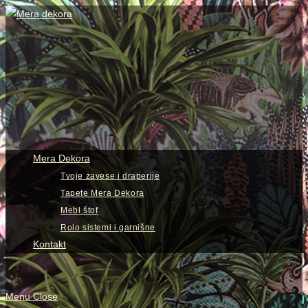
Skip
to
content
View
website
Menu
Mera Dekora
Tvoje zavese i draperije
Tapete Mera Dekora
Mebl štof
Rolo sistemi i garnišne
Kontakt
Menu
Close