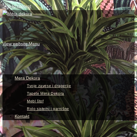
Skip to content
View website Menu
Mera Dekora
Tvoje zavese i draperije
Tapete Mera Dekora
Mebl štof
Rolo sistemi i garnišne
Kontakt