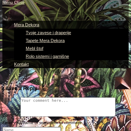
Menu
Close
Mera Dekora
Tvoje zavese i draperije
Tapete Mera Dekora
Mebl štof
Rolo sistemi i garnišne
Kontakt
Leave a Reply
Comment
Enter your name or username to comment