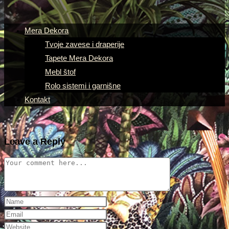
Mera Dekora
Tvoje zavese i draperije
Tapete Mera Dekora
Mebl štof
Rolo sistemi i garnišne
Kontakt
Leave a Reply
Comment
Enter
your
Enter
name
your
Enter