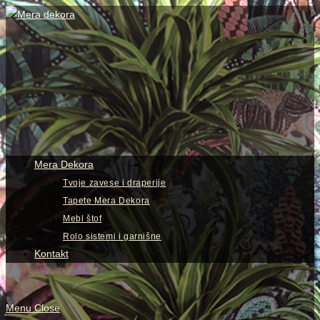
Skip
to
content
View
website
Menu
Mera Dekora
Tvoje zavese i draperije
Tapete Mera Dekora
Mebl štof
Rolo sistemi i garnišne
Kontakt
Menu
Close