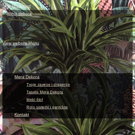
Skip to content
View website Menu
Mera Dekora
Tvoje zavese i draperije
Tapete Mera Dekora
Mebl štof
Rolo sistemi i garnišne
Kontakt