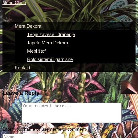
Menu
Close
Mera Dekora
Tvoje zavese i draperije
Tapete Mera Dekora
Mebl štof
Rolo sistemi i garnišne
Kontakt
Leave a Reply
Comment
Enter your name or username to comment