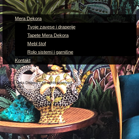
Mera Dekora
Tvoje zavese i draperije
Tapete Mera Dekora
Mebl štof
Rolo sistemi i garnišne
Kontakt
2020 © Mera Dekora – All rights reserved
Designed by
Content Studio