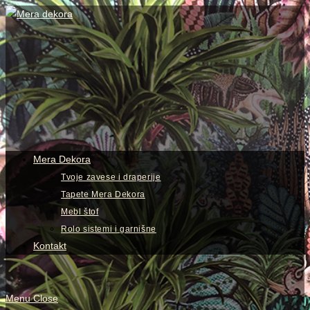
Skip
to
content
View
website
Menu
Mera Dekora
Tvoje zavese i draperije
Tapete Mera Dekora
Mebl štof
Rolo sistemi i garnišne
Kontakt
Menu
Close