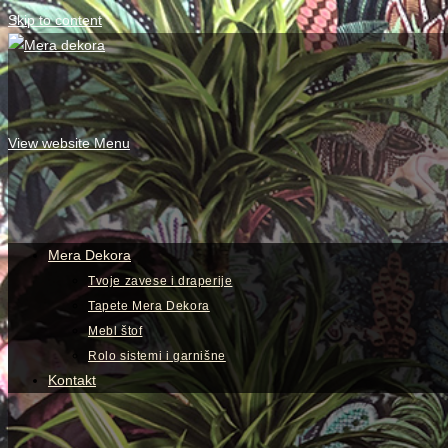
Skip to content
View website Menu
Mera Dekora
Tvoje zavese i draperije
Tapete Mera Dekora
Mebl štof
Rolo sistemi i garnišne
Kontakt