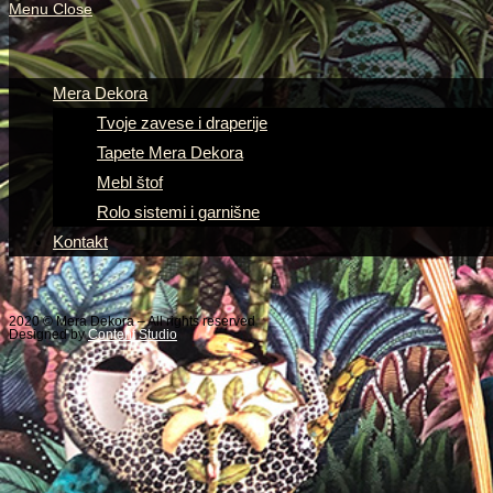
Menu
Close
Mera Dekora
Tvoje zavese i draperije
Tapete Mera Dekora
Mebl štof
Rolo sistemi i garnišne
Kontakt
2020 © Mera Dekora – All rights reserved
Designed by
Content Studio