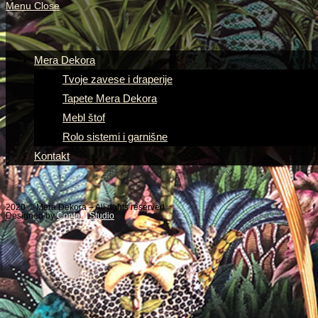
Menu
Close
Mera Dekora
Tvoje zavese i draperije
Tapete Mera Dekora
Mebl štof
Rolo sistemi i garnišne
Kontakt
2020 © Mera Dekora – All rights reserved
Designed by
Content Studio