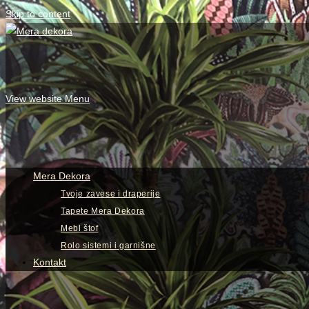
Skip to content
View website Menu
Mera Dekora
Tvoje zavese i draperije
Tapete Mera Dekora
Mebl štof
Rolo sistemi i garnišne
Kontakt