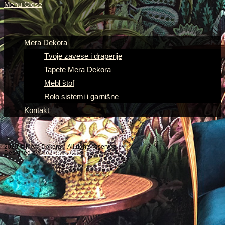
Menu
Close
Mera Dekora
Tvoje zavese i draperije
Tapete Mera Dekora
Mebl štof
Rolo sistemi i garnišne
Kontakt
2020 © Mera Dekora – All rights reserved
Designed by
Content Studio