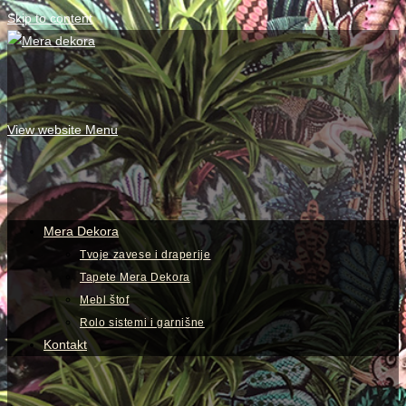
Skip to content
View website Menu
Mera Dekora
Tvoje zavese i draperije
Tapete Mera Dekora
Mebl štof
Rolo sistemi i garnišne
Kontakt