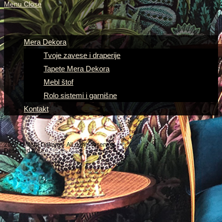
Menu
Close
Mera Dekora
Tvoje zavese i draperije
Tapete Mera Dekora
Mebl štof
Rolo sistemi i garnišne
Kontakt
2020 © Mera Dekora – All rights reserved
Designed by
Content Studio