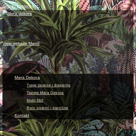
Skip to content
View website Menu
Mera Dekora
Tvoje zavese i draperije
Tapete Mera Dekora
Mebl štof
Rolo sistemi i garnišne
Kontakt