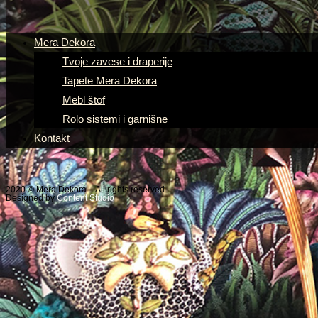
Mera Dekora
Tvoje zavese i draperije
Tapete Mera Dekora
Mebl štof
Rolo sistemi i garnišne
Kontakt
2020 © Mera Dekora – All rights reserved
Designed by
Content Studio