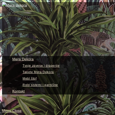
Skip
to
content
View
website
Menu
Mera Dekora
Tvoje zavese i draperije
Tapete Mera Dekora
Mebl štof
Rolo sistemi i garnišne
Kontakt
Menu
Close