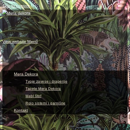
Skip to content
View website Menu
Mera Dekora
Tvoje zavese i draperije
Tapete Mera Dekora
Mebl štof
Rolo sistemi i garnišne
Kontakt