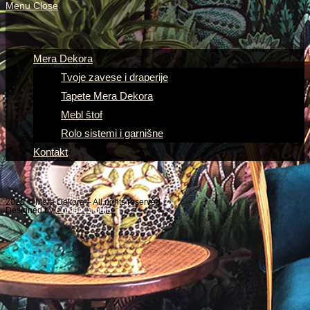
Menu
Close
Mera Dekora
Tvoje zavese i draperije
Tapete Mera Dekora
Mebl štof
Rolo sistemi i garnišne
Kontakt
2020 © Mera Dekora – All rights reserved
Designed by
Content Studio